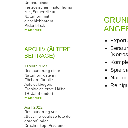
Umbau eines
französischen Pistonhorns
zur „Sauterelle“=
Naturhorn mit
GRUN
einschiebbarem
Pistonblock
ANGE
mehr dazu ...
Expert
Beratu
ARCHIV (ÄLTERE
(Korro
BEITRÄGE)
Komplet
Januar 2023
Spielb
Restaurierung einer
Naturhornkiste mit
Nachba
Fächern für alle
Aufsteckbögen,
Reinig
Frankreich erste Hälfte
19. Jahrhundert
mehr dazu ...
April 2022
Restaurierung von
„Buccin a coulisse tête de
dragon“ oder
Drachenkopf Posaune