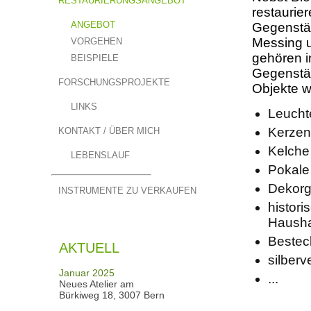
RESTAURIERUNGSANGEBOT
restaurier
ANGEBOT
Gegenstän
Messing u
VORGEHEN
gehören i
BEISPIELE
Gegenstän
FORSCHUNGSPROJEKTE
Objekte w
LINKS
Leucht
Kerzen
KONTAKT / ÜBER MICH
Kelche
LEBENSLAUF
Pokale
Dekorg
INSTRUMENTE ZU VERKAUFEN
histori
Hausha
Bestec
AKTUELL
silberv
Januar 2025
...
Neues Atelier am
Bürkiweg 18, 3007 Bern